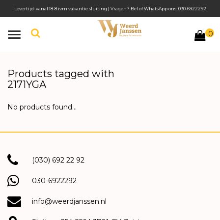
Levertijd: vanaf 18-8 ivm vakantie sluiting | Vragen? Bel of WhatsApp ons: 030-6922292
0
Toggle
navigation
Products tagged with
2171YGA
No products found...
(030) 692 22 92
030-6922292
info@weerdjanssen.nl