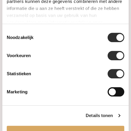
SALE
partners kunnen deze gegevens combineren met andere
informatie die u aan ze heeft verstrekt of die ze hebben
verzameld op basis van uw gebruik van hun
Information
services. Voor meer informatie raadpleeg
onze
privacyverklaring
.
Toestemmingsselectie
About us
Noodzakelijk
FAQ
Voorkeuren
Algemene voorwaarden
Statistieken
Levertijd & verzendkosten
Leveringsvoorwaarden
Marketing
Privacy Policy
Details tonen
Your account