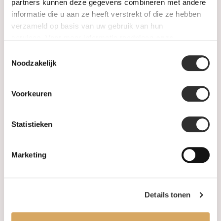
SALE
partners kunnen deze gegevens combineren met andere
informatie die u aan ze heeft verstrekt of die ze hebben
verzameld op basis van uw gebruik van hun
Information
services. Voor meer informatie raadpleeg
onze
privacyverklaring
.
Toestemmingsselectie
About us
Noodzakelijk
FAQ
Voorkeuren
Algemene voorwaarden
Statistieken
Levertijd & verzendkosten
Leveringsvoorwaarden
Marketing
Privacy Policy
Details tonen
Your account