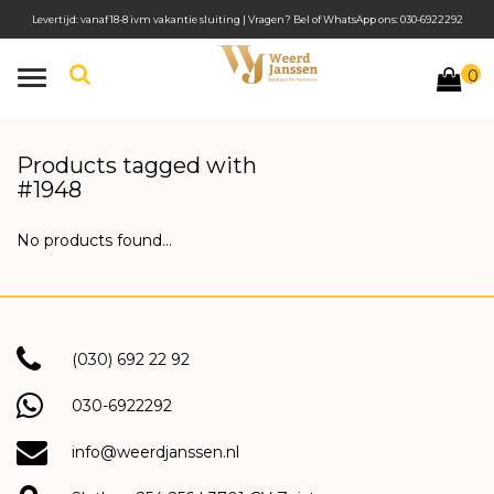
Levertijd: vanaf 18-8 ivm vakantie sluiting | Vragen? Bel of WhatsApp ons: 030-6922292
0
Toggle
navigation
Products tagged with
#1948
No products found...
(030) 692 22 92
030-6922292
info@weerdjanssen.nl