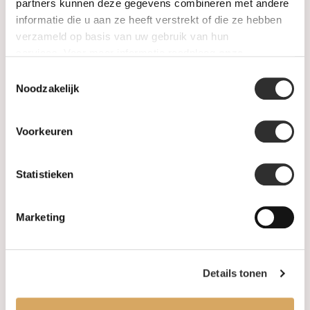
SALE
partners kunnen deze gegevens combineren met andere
informatie die u aan ze heeft verstrekt of die ze hebben
verzameld op basis van uw gebruik van hun
Information
services. Voor meer informatie raadpleeg
onze
privacyverklaring
.
Toestemmingsselectie
About us
Noodzakelijk
FAQ
Voorkeuren
Algemene voorwaarden
Statistieken
Levertijd & verzendkosten
Leveringsvoorwaarden
Marketing
Privacy Policy
Details tonen
Your account