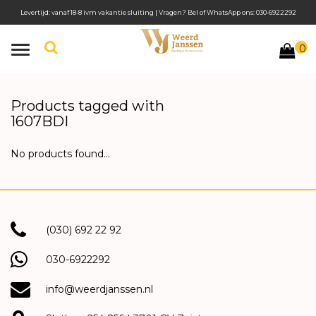
Levertijd: vanaf 18-8 ivm vakantie sluiting | Vragen? Bel of WhatsApp ons: 030-6922292
0
Toggle
navigation
Products tagged with
1607BDI
No products found...
(030) 692 22 92
030-6922292
info@weerdjanssen.nl