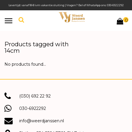
Levertijd: vanaf 18-8 ivm vakantie sluiting | Vragen? Bel of WhatsApp ons: 030-6922292
0
Toggle
navigation
Products tagged with
14cm
No products found...
(030) 692 22 92
030-6922292
info@weerdjanssen.nl