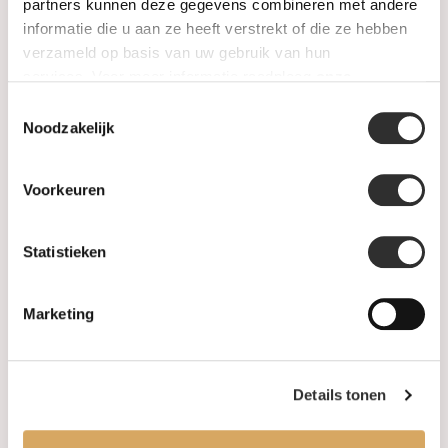
SALE
partners kunnen deze gegevens combineren met andere
informatie die u aan ze heeft verstrekt of die ze hebben
verzameld op basis van uw gebruik van hun
Information
services. Voor meer informatie raadpleeg
onze
privacyverklaring
.
Toestemmingsselectie
About us
Noodzakelijk
FAQ
Voorkeuren
Algemene voorwaarden
Statistieken
Levertijd & verzendkosten
Leveringsvoorwaarden
Marketing
Privacy Policy
Details tonen
Your account