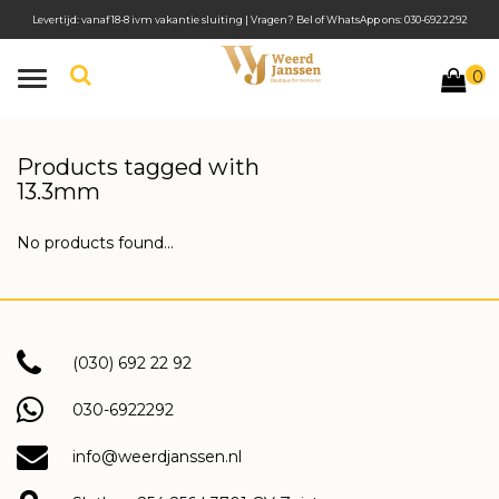
Levertijd: vanaf 18-8 ivm vakantie sluiting | Vragen? Bel of WhatsApp ons: 030-6922292
0
Toggle
navigation
Products tagged with
13.3mm
No products found...
(030) 692 22 92
030-6922292
info@weerdjanssen.nl