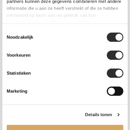
SALE
partners kunnen deze gegevens combineren met andere
informatie die u aan ze heeft verstrekt of die ze hebben
verzameld op basis van uw gebruik van hun
Information
services. Voor meer informatie raadpleeg
onze
privacyverklaring
.
Toestemmingsselectie
About us
Noodzakelijk
FAQ
Voorkeuren
Algemene voorwaarden
Statistieken
Levertijd & verzendkosten
Leveringsvoorwaarden
Marketing
Privacy Policy
Details tonen
Your account