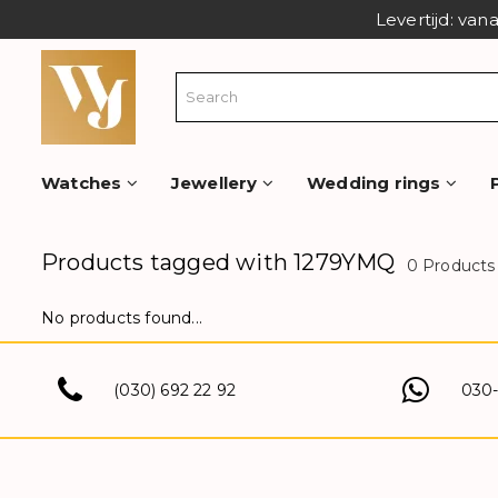
Levertijd: van
Watches
Jewellery
Wedding rings
Products tagged with 1279YMQ
0 Products
No products found...
(030) 692 22 92
030