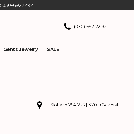
ns: 030-6922292
(030) 692 22 92
Gents Jewelry
SALE
Slotlaan 254-256 | 3701 GV Zeist