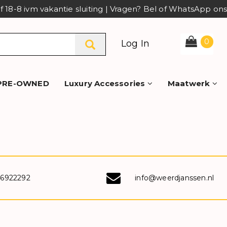
af 18-8 ivm vakantie sluiting | Vragen? Bel of WhatsApp o
0
Log In
PRE-OWNED
Luxury Accessories
Maatwerk
-6922292
info@weerdjanssen.nl