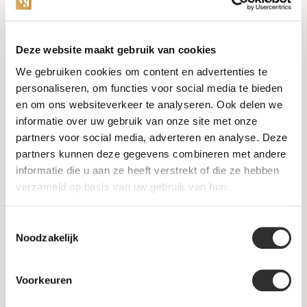
Categories
Deze website maakt gebruik van cookies
We gebruiken cookies om content en advertenties te
Watches
personaliseren, om functies voor social media te bieden
en om ons websiteverkeer te analyseren. Ook delen we
Jewellery
informatie over uw gebruik van onze site met onze
partners voor social media, adverteren en analyse. Deze
Wedding rings
partners kunnen deze gegevens combineren met andere
informatie die u aan ze heeft verstrekt of die ze hebben
PRE-OWNED
verzameld op basis van uw gebruik van hun
services. Voor meer informatie raadpleeg
onze
Luxury Accessories
privacyverklaring
.
Toestemmingsselectie
Maatwerk
Noodzakelijk
Gents Jewelry
Voorkeuren
SALE