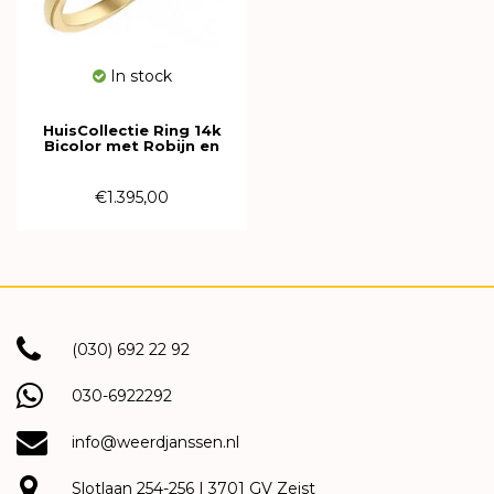
In stock
HuisCollectie Ring 14k
Bicolor met Robijn en
Diamant 616181
€1.395,00
(030) 692 22 92
030-6922292
info@weerdjanssen.nl
Slotlaan 254-256 | 3701 GV Zeist