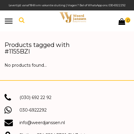
Levertijd: vanaf 18-8 ivm vakantie sluiting | Vragen? Bel of WhatsApp ons: 030-6922292
0
Toggle
navigation
Products tagged with
#1155BZI
No products found...
(030) 692 22 92
030-6922292
info@weerdjanssen.nl