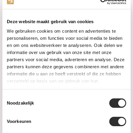
Categories
Deze website maakt gebruik van cookies
We gebruiken cookies om content en advertenties te
Watches
personaliseren, om functies voor social media te bieden
en om ons websiteverkeer te analyseren. Ook delen we
Jewellery
informatie over uw gebruik van onze site met onze
partners voor social media, adverteren en analyse. Deze
Wedding rings
partners kunnen deze gegevens combineren met andere
informatie die u aan ze heeft verstrekt of die ze hebben
PRE-OWNED
verzameld op basis van uw gebruik van hun
services. Voor meer informatie raadpleeg
onze
Luxury Accessories
privacyverklaring
.
Toestemmingsselectie
Maatwerk
Noodzakelijk
Gents Jewelry
Voorkeuren
SALE