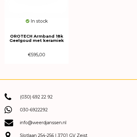
In stock
OROTECH Armband 18k
Geelgoud met keramiek
616195
€595,00
(030) 692 22 92
030-6922292
info@weerdjanssen.nl
Slotlaan 254-256 | 3701 GV Zeist