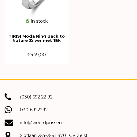
In stock
TIRISI Moda Ring Back to
Nature Zilver met 18k
Geelgoud TM1110(2T)
€449,00
(030) 692 22 92
030-6922292
info@weerdjanssen.nl
Slotlaan 254-256 | 3701 GV Zeist