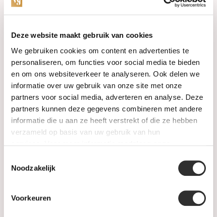
Categories
Deze website maakt gebruik van cookies
We gebruiken cookies om content en advertenties te
Watches
personaliseren, om functies voor social media te bieden
en om ons websiteverkeer te analyseren. Ook delen we
Jewellery
informatie over uw gebruik van onze site met onze
partners voor social media, adverteren en analyse. Deze
Wedding rings
partners kunnen deze gegevens combineren met andere
informatie die u aan ze heeft verstrekt of die ze hebben
PRE-OWNED
verzameld op basis van uw gebruik van hun
services. Voor meer informatie raadpleeg
onze
Luxury Accessories
privacyverklaring
.
Toestemmingsselectie
Maatwerk
Noodzakelijk
Gents Jewelry
Voorkeuren
SALE