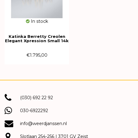
In stock
Katinka Berretty Creolen
Elegant Xpression Small 14k
Geelgoud met diamant
06OGW011BR
€1.795,00
(030) 692 22 92
030-6922292
info@weerdjanssen.nl
Slotlaan 254-256 | 3701 GV Zeist