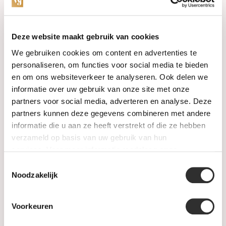
Categories
Deze website maakt gebruik van cookies
We gebruiken cookies om content en advertenties te
Watches
personaliseren, om functies voor social media te bieden
en om ons websiteverkeer te analyseren. Ook delen we
Jewellery
informatie over uw gebruik van onze site met onze
partners voor social media, adverteren en analyse. Deze
Wedding rings
partners kunnen deze gegevens combineren met andere
informatie die u aan ze heeft verstrekt of die ze hebben
PRE-OWNED
verzameld op basis van uw gebruik van hun
services. Voor meer informatie raadpleeg
onze
Luxury Accessories
privacyverklaring
.
Toestemmingsselectie
Maatwerk
Noodzakelijk
Gents Jewelry
Voorkeuren
SALE