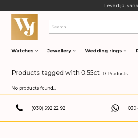
Levertijd: van
Watches
Jewellery
Wedding rings
Products tagged with 0.55ct
0 Products
No products found...
(030) 692 22 92
030