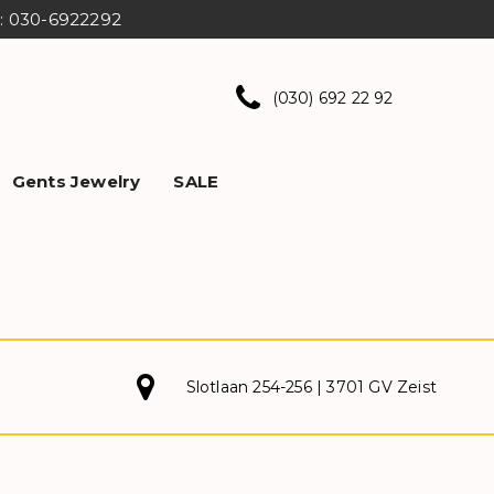
ns: 030-6922292
(030) 692 22 92
Gents Jewelry
SALE
Slotlaan 254-256 | 3701 GV Zeist