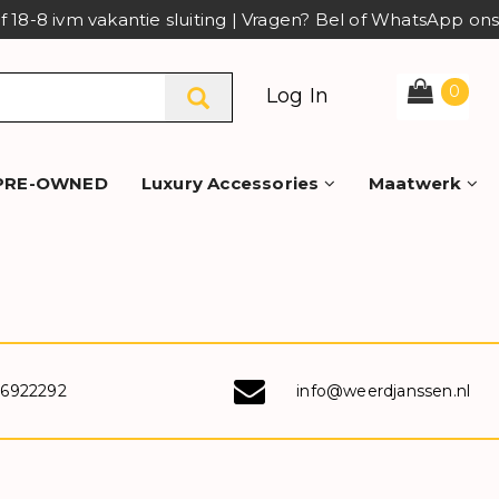
af 18-8 ivm vakantie sluiting | Vragen? Bel of WhatsApp o
0
Log In
PRE-OWNED
Luxury Accessories
Maatwerk
-6922292
info@weerdjanssen.nl