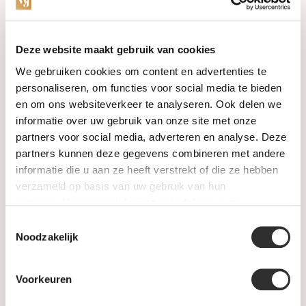
Categories
Deze website maakt gebruik van cookies
We gebruiken cookies om content en advertenties te
Watches
personaliseren, om functies voor social media te bieden
en om ons websiteverkeer te analyseren. Ook delen we
Jewellery
informatie over uw gebruik van onze site met onze
partners voor social media, adverteren en analyse. Deze
Wedding rings
partners kunnen deze gegevens combineren met andere
informatie die u aan ze heeft verstrekt of die ze hebben
PRE-OWNED
verzameld op basis van uw gebruik van hun
services. Voor meer informatie raadpleeg
onze
Luxury Accessories
privacyverklaring
.
Toestemmingsselectie
Maatwerk
Noodzakelijk
Gents Jewelry
Voorkeuren
SALE