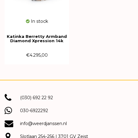
In stock
Katinka Berretty Armband
Diamond Xpression 14k
Bicolor met diamant
01ARW102BR
€4.295,00
(030) 692 22 92
030-6922292
info@weerdjanssen.nl
Slotlaan 254-256 | 3701 GV Zeist