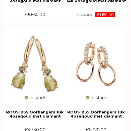
Roségoud met diamant
14k Roségoud met diamant
139P150R18
M063R12R18
€5.660,00
€1.150,00
€1.440,00
In stock
In stock
ROOS1835 Oorhangers 18k
ROOS1835 Oorhangers 18k
Roségoud met diamant
Roségoud met diamant
100EAR18
169E66R18
€4.330,00
€6.320,00