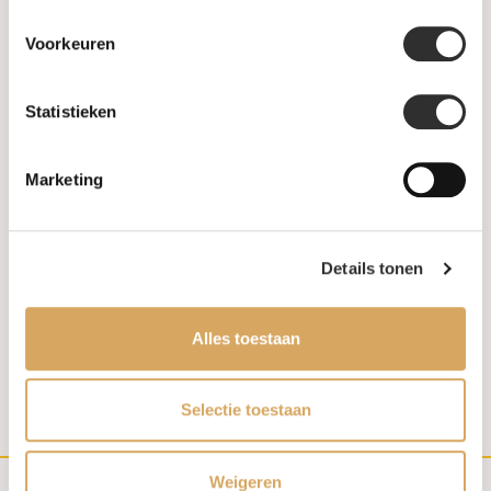
Voorkeuren
Statistieken
In stock
In stock
Marketing
ROOS1835 Ring 18k
ROOS1835 Ring 18k
Roségoud met diamant
Roségoud met diamant
066R200R18
066R91R18
€9.990,00
€4.440,00
Details tonen
Alles toestaan
1
2
Selectie toestaan
Weigeren