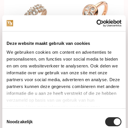
Deze website maakt gebruik van cookies
In stock
In stock
We gebruiken cookies om content en advertenties te
personaliseren, om functies voor social media te bieden
ROOS1835 Ring 18k
ROOS1835 Ring 18k
en om ons websiteverkeer te analyseren. Ook delen we
Roségoud met 1.16ct
Roségoud met diamant
roosdiamant 150AR116R18
034R50R18
informatie over uw gebruik van onze site met onze
partners voor social media, adverteren en analyse. Deze
€5.990,00
€3.990,00
partners kunnen deze gegevens combineren met andere
informatie die u aan ze heeft verstrekt of die ze hebben
verzameld op basis van uw gebruik van hun
services. Voor meer informatie raadpleeg
onze
privacyverklaring
.
Toestemmingsselectie
Noodzakelijk