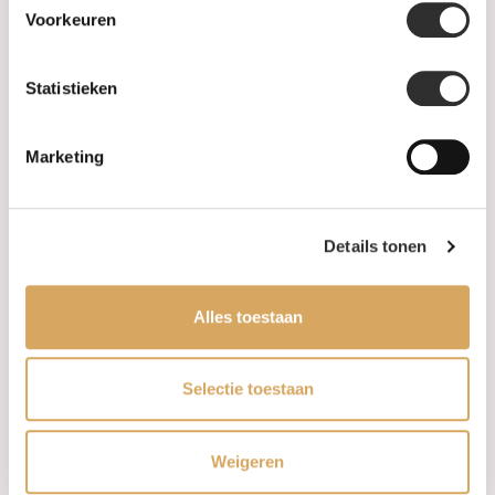
Maatwerk
Voorkeuren
Gents Jewelry
Statistieken
SALE
Marketing
Information
About us
Details tonen
FAQ
Alles toestaan
Algemene voorwaarden
Selectie toestaan
Levertijd & verzendkosten
Leveringsvoorwaarden
Weigeren