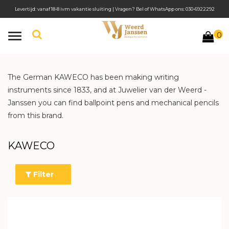
Levertijd: vanaf 18-8 ivm vakantie sluiting | Vragen? Bel of WhatsApp ons: 030-6922292
0
Toggle
navigation
The German KAWECO has been making writing
instruments since 1833, and at Juwelier van der Weerd -
Janssen you can find ballpoint pens and mechanical pencils
from this brand.
KAWECO
Filter