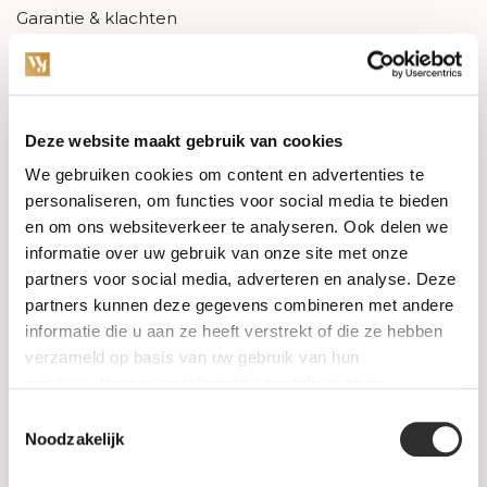
Garantie & klachten
Betaalmethodes
Sitemap
Deze website maakt gebruik van cookies
We gebruiken cookies om content en advertenties te
Categories
personaliseren, om functies voor social media te bieden
en om ons websiteverkeer te analyseren. Ook delen we
Watches
informatie over uw gebruik van onze site met onze
partners voor social media, adverteren en analyse. Deze
Jewellery
partners kunnen deze gegevens combineren met andere
informatie die u aan ze heeft verstrekt of die ze hebben
Wedding rings
verzameld op basis van uw gebruik van hun
services. Voor meer informatie raadpleeg
onze
PRE-OWNED
privacyverklaring
.
Toestemmingsselectie
Noodzakelijk
Luxury Accessories