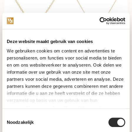
Deze website maakt gebruik van cookies
In stock
In stock
We gebruiken cookies om content en advertenties te
personaliseren, om functies voor social media te bieden
Katinka Berretty Collier
Katinka Berretty Collier
Diamond Xpression Medium
Diamond Xpression Small
en om ons websiteverkeer te analyseren. Ook delen we
14k Bicolor met diamant
14k Bicolor met diamant
01CGW022BR
01CGW012BR
informatie over uw gebruik van onze site met onze
€3.695,00
€2.995,00
partners voor social media, adverteren en analyse. Deze
partners kunnen deze gegevens combineren met andere
informatie die u aan ze heeft verstrekt of die ze hebben
verzameld op basis van uw gebruik van hun
services. Voor meer informatie raadpleeg
onze
privacyverklaring
.
Toestemmingsselectie
Noodzakelijk