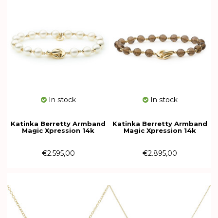
In stock
In stock
Katinka Berretty Armband
Katinka Berretty Armband
Magic Xpression 14k
Magic Xpression 14k
geelgoud met Parels
geelgoud met Rookkwarts
11AGG017PA
11AGG041SQ
€2.595,00
€2.895,00