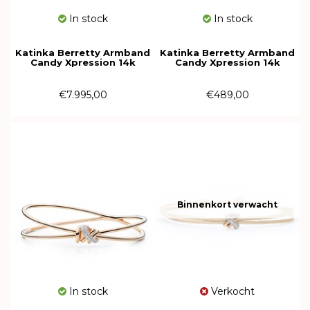
In stock
In stock
Katinka Berretty Armband
Katinka Berretty Armband
Candy Xpression 14k
Candy Xpression 14k
Geelgoud met diamant
Geelgoud met diamant
09AGW091BR-M
09HGW092BR
€7.995,00
€489,00
Binnenkort verwacht
In stock
Verkocht