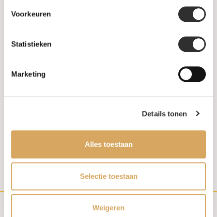
Voorkeuren
Statistieken
In stock
In stock
Katinka Berretty Collier Joy
Katinka Berretty Collier Joy
Marketing
Xpression 14k Geelgoud
Xpression 14k Geelgoud
met diamant 08CGW002BR
met diamant
08CGW002PABR
€2.095,00
€2.795,00
Details tonen
1
2
3
Alles toestaan
Selectie toestaan
Weigeren