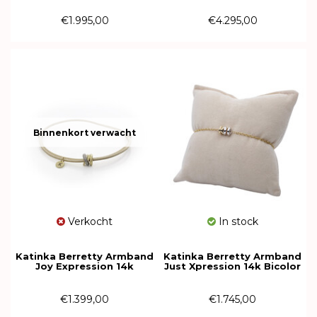
01AGW202BR
01ARW102BR
€1.995,00
€4.295,00
Binnenkort verwacht
Verkocht
In stock
Katinka Berretty Armband
Katinka Berretty Armband
Joy Expression 14k
Just Xpression 14k Bicolor
Geelgoud met diamant
04AGW010
08AGW202BR
€1.399,00
€1.745,00