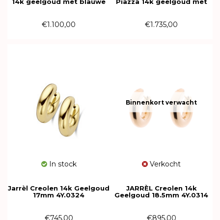
14k geelgoud met blauwe
Piazza 14k geelgoud met
Topaas 4Y.7113.TOS
parelmoer, blauwe Topaas
4Y.8323.1WS.TO
€1.100,00
€1.735,00
Binnenkort verwacht
In stock
Verkocht
Jarrèl Creolen 14k Geelgoud
JARRÈL Creolen 14k
17mm 4Y.0324
Geelgoud 18.5mm 4Y.0314
€745,00
€895,00