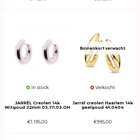
Binnenkort verwacht
In stock
Verkocht
JARRÈL Creolen 14k
Jarrèl creolen Haarlem 14k
Witgoud 22mm 03.111.03.OH
geelgoud 4Y.0404
€1.195,00
€995,00