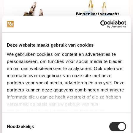
Binnenkort verwacht
Deze website maakt gebruik van cookies
In stock
Verkocht
We gebruiken cookies om content en advertenties te
personaliseren, om functies voor social media te bieden
JARRÈL Oorhaken Lucca 14K
JARRÈL Oorhaken Rimini
en om ons websiteverkeer te analyseren. Ook delen we
rosegoud met grijze
14K geelgoud met london
parelmoer en rutielkwarts
blue topaas 4Y.7127.TLS
informatie over uw gebruik van onze site met onze
4R.7327.1G2.RU
partners voor social media, adverteren en analyse. Deze
€2.715,00
€1.175,00
partners kunnen deze gegevens combineren met andere
informatie die u aan ze heeft verstrekt of die ze hebben
verzameld op basis van uw gebruik van hun
services. Voor meer informatie raadpleeg
onze
privacyverklaring
.
Toestemmingsselectie
Noodzakelijk