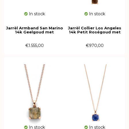
In stock
In stock
Jarrèl Armband San Marino
Jarrèl Collier Los Angeles
14k Geelgoud met
14k Petit Roségoud met
Aquamarijn en Topaas
Rookkwarts 4R.3313.SQC/45
4Y.7421.AQS.TO
€1.555,00
€970,00
In stock
In stock