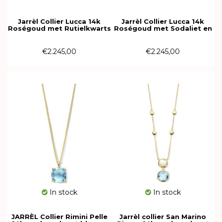
Jarrèl Collier Lucca 14k
Jarrèl Collier Lucca 14k
Roségoud met Rutielkwarts
Roségoud met Sodaliet en
en Parelmoer
Bergkristal
4R.7313.1G2.RUC
4R.7313.SO2.BKC
€2.245,00
€2.245,00
In stock
In stock
JARRÈL Collier Rimini Pelle
Jarrèl collier San Marino