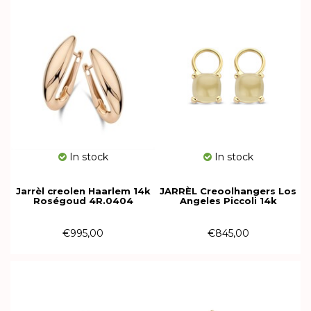
In stock
In stock
Jarrèl creolen Haarlem 14k
JARRÈL Creoolhangers Los
Roségoud 4R.0404
Angeles Piccoli 14k
geelgoud met
Lemonkwarts 4Y.3315.LQC
€995,00
€845,00