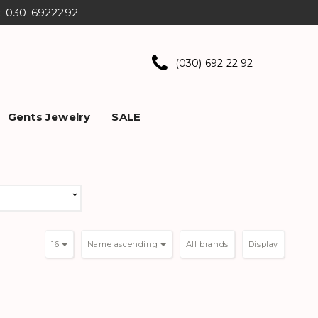
ns: 030-6922292
(030) 692 22 92
Gents Jewelry
SALE
16
Name ascending
Display