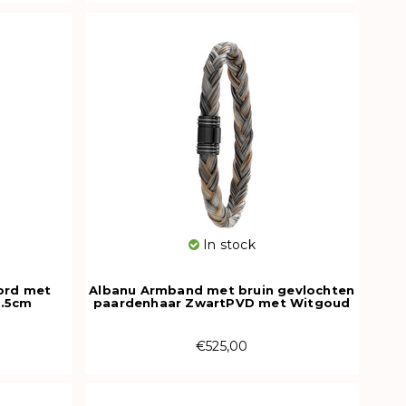
In stock
ord met
Albanu Armband met bruin gevlochten
8.5cm
paardenhaar ZwartPVD met Witgoud
615N CH OR
€525,00