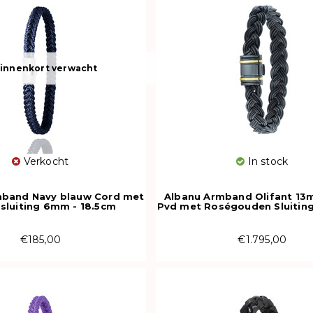
innenkort verwacht
Verkocht
In stock
band Navy blauw Cord met
Albanu Armband Olifant 13
 sluiting 6mm - 18.5cm
Pvd met Roségouden Sluitin
OR
€185,00
€1.795,00