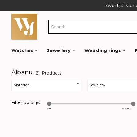
Levertijd: van
Watches
Jewellery
Wedding rings
Albanu
21 Products
Materiaal
Jewelery
Filter op prijs:
€
0
€
2000