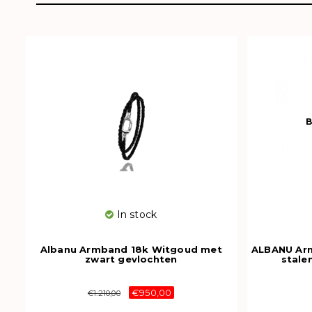
B
In stock
Albanu Armband 18k Witgoud met
ALBANU Ar
zwart gevlochten
stale
paardenhaarEMS016D5
€950,00
€1.210,00