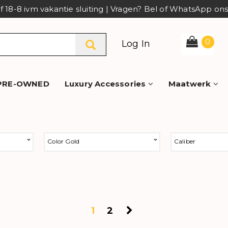
af 18-8 ivm vakantie sluiting | Vragen? Bel of WhatsApp o
0
Log In
PRE-OWNED
Luxury Accessories
Maatwerk
Color Gold
Caliber
1
2