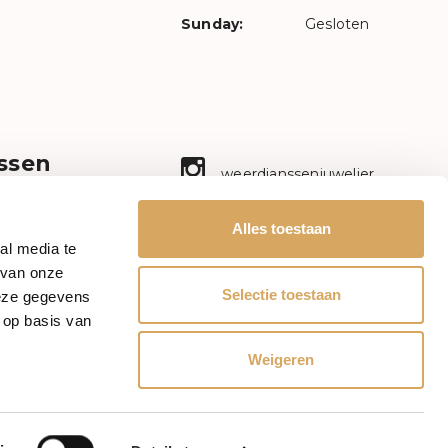
Sunday:
Gesloten
ssen
weerdjanssenjuwelier
n ambacht!
aal sieraad
Facebook
Alles toestaan
ectie met
al media te
etrokkenheid.
mr.janssenwatches
 van onze
en.nl
Selectie toestaan
deze gegevens
Mail
 op basis van
mrs.janssenjewelry
Weigeren