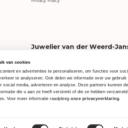
Privacy Policy
Juwelier van der Weerd-Jan
Liefde voor gouden juwelen, mooie horloges e
Bij ons kunt u in alle rust en aandacht een speci
ik van cookies
of horloge ontdekken uit onze uitgebreide coll
ontent en advertenties te personaliseren, om functies voor soci
topmerken. Dit alles met vriendelijke dorpse b
erkeer te analyseren. Ook delen we informatie over uw gebruik
Kortom, graag staan wij voor u klaar!
weerdjanss
or social media, adverteren en analyse. Deze partners kunnen 
ormatie die u aan ze heeft verstrekt of die ze hebben verzameld
es. Voor meer informatie raadpleeg
onze privacyverklaring
.