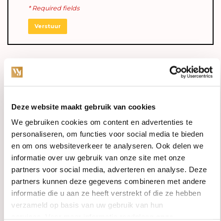
* Required fields
Verstuur
Specifications
Material:
Deze website maakt gebruik van cookies
Alloy:
We gebruiken cookies om content en advertenties te
Stone Type:
personaliseren, om functies voor social media te bieden
Stone Carat:
ct.
en om ons websiteverkeer te analyseren. Ook delen we
Stone Form:
informatie over uw gebruik van onze site met onze
partners voor social media, adverteren en analyse. Deze
Stone Size:
mm
partners kunnen deze gegevens combineren met andere
Stone Color:
informatie die u aan ze heeft verstrekt of die ze hebben
Stone Clarity:
verzameld op basis van uw gebruik van hun
Size:
services. Voor meer informatie raadpleeg
onze