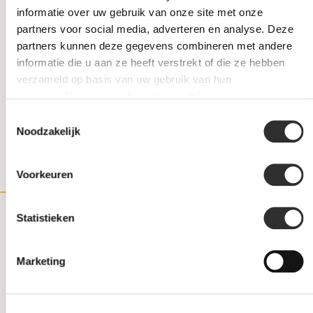
Material:
informatie over uw gebruik van onze site met onze
Alloy:
partners voor social media, adverteren en analyse. Deze
Stone Type:
partners kunnen deze gegevens combineren met andere
informatie die u aan ze heeft verstrekt of die ze hebben
Stone Carat:
ct.
verzameld op basis van uw gebruik van hun
Stone Form:
services. Voor meer informatie raadpleeg
onze
Stone Size:
mm
privacyverklaring
.
Toestemmingsselectie
Stone Color:
Noodzakelijk
Stone Clarity:
Size:
Voorkeuren
Wide:
Statistieken
(030) 692 22 92
030-6922292
Marketing
info@weerdjanssen.nl