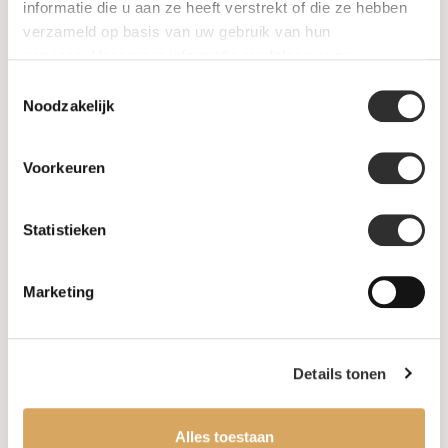
informatie die u aan ze heeft verstrekt of die ze hebben
Information
verzameld op basis van uw gebruik van hun
services. Voor meer informatie raadpleeg
onze
About us
privacyverklaring
.
Toestemmingsselectie
Noodzakelijk
FAQ
Algemene voorwaarden
Voorkeuren
Levertijd & verzendkosten
Statistieken
Leveringsvoorwaarden
Marketing
Privacy Policy
Your account
Details tonen
Log in
Alles toestaan