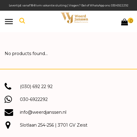
Levertijd: vanaf 18-8 ivm vakantie sluiting | Vragen? Bel of WhatsApp ons: 030-6922292
0
Toggle
navigation
No products found...
(030) 692 22 92
030-6922292
info@weerdjanssen.nl
Slotlaan 254-256 | 3701 GV Zeist