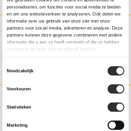
Verstuur
personaliseren, om functies voor social media te bieden
en om ons websiteverkeer te analyseren. Ook delen we
informatie over uw gebruik van onze site met onze
partners voor social media, adverteren en analyse. Deze
(030) 692 22 92
partners kunnen deze gegevens combineren met andere
informatie die u aan ze heeft verstrekt of die ze hebben
030-6922292
verzameld op basis van uw gebruik van hun
info@weerdjanssen.nl
services. Voor meer informatie raadpleeg
onze
privacyverklaring
.
Toestemmingsselectie
Slotlaan 254-256 | 3701 GV Zeist
Noodzakelijk
Voorkeuren
Customer service
Statistieken
Contact
Marketing
FAQ