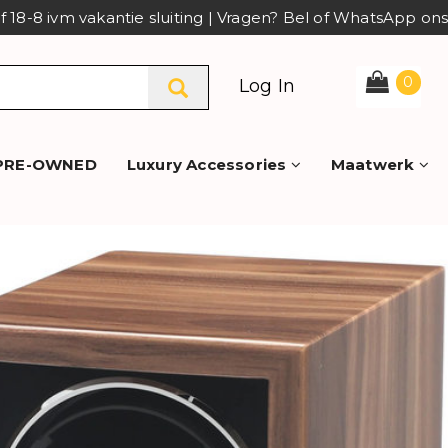
af 18-8 ivm vakantie sluiting | Vragen? Bel of WhatsApp o
0
Log In
PRE-OWNED
Luxury Accessories
Maatwerk