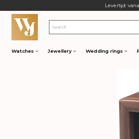
Levertijd: van
Watches
Jewellery
Wedding rings