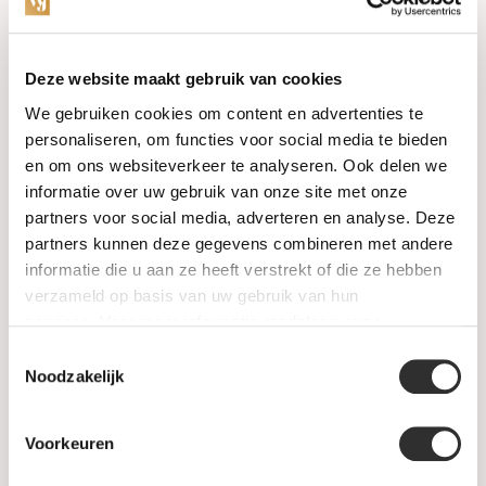
Categorieën
Deze website maakt gebruik van cookies
We gebruiken cookies om content en advertenties te
Horloges
personaliseren, om functies voor social media te bieden
en om ons websiteverkeer te analyseren. Ook delen we
Juwelen
informatie over uw gebruik van onze site met onze
partners voor social media, adverteren en analyse. Deze
Trouwringen
partners kunnen deze gegevens combineren met andere
informatie die u aan ze heeft verstrekt of die ze hebben
PRE-OWNED
verzameld op basis van uw gebruik van hun
services. Voor meer informatie raadpleeg
onze
Luxe Accessoires
privacyverklaring
.
Toestemmingsselectie
Informatie
Noodzakelijk
Heren Sieraden
Voorkeuren
SALE