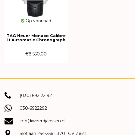
Op voorraad
TAG Heuer Monaco Calibre
11 Automatic Chronograph
39mm CAW211P.FC6356
€8.550,00
(030) 692 22 92
030-6922292
info@weerdjanssen.nl
Slotlaan 254-256 | 3701 GV Zeist