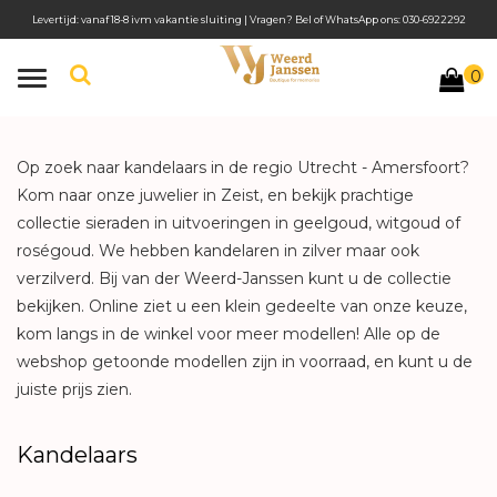
Levertijd: vanaf 18-8 ivm vakantie sluiting | Vragen? Bel of WhatsApp ons: 030-6922292
0
Toggle
navigation
Op zoek naar kandelaars in de regio Utrecht - Amersfoort?
Kom naar onze juwelier in Zeist, en bekijk prachtige
collectie sieraden in uitvoeringen in geelgoud, witgoud of
roségoud. We hebben kandelaren in zilver maar ook
verzilverd. Bij van der Weerd-Janssen kunt u de collectie
bekijken. Online ziet u een klein gedeelte van onze keuze,
kom langs in de winkel voor meer modellen! Alle op de
webshop getoonde modellen zijn in voorraad, en kunt u de
juiste prijs zien.
Kandelaars