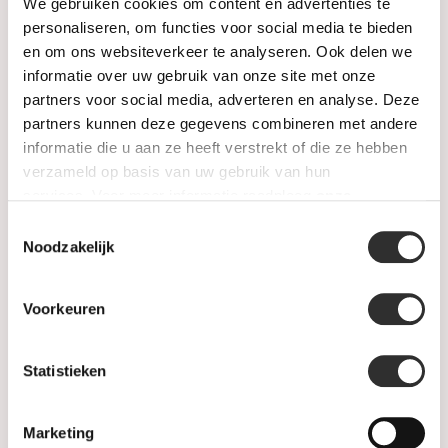
Trouwringen
We gebruiken cookies om content en advertenties te
personaliseren, om functies voor social media te bieden
PRE-OWNED
en om ons websiteverkeer te analyseren. Ook delen we
informatie over uw gebruik van onze site met onze
Luxe Accessoires
partners voor social media, adverteren en analyse. Deze
partners kunnen deze gegevens combineren met andere
Informatie
informatie die u aan ze heeft verstrekt of die ze hebben
verzameld op basis van uw gebruik van hun
Heren Sieraden
services. Voor meer informatie raadpleeg
onze
privacyverklaring
.
Toestemmingsselectie
SALE
Noodzakelijk
Informatie
Voorkeuren
Over ons
Statistieken
FAQ
Marketing
Algemene voorwaarden