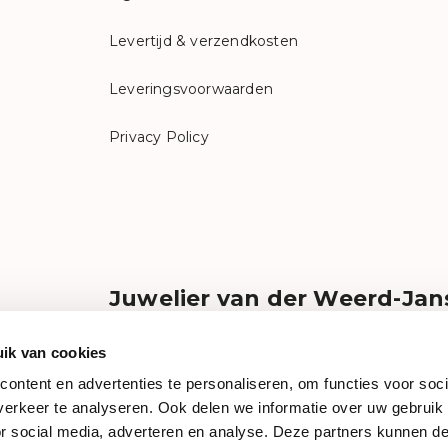
Levertijd & verzendkosten
Leveringsvoorwaarden
Privacy Policy
Juwelier van der Weerd-Jan
Liefde voor gouden juwelen, mooie horloges e
Bij ons kunt u in alle rust en aandacht een speci
ik van cookies
of horloge ontdekken uit onze uitgebreide coll
ontent en advertenties te personaliseren, om functies voor soci
topmerken. Dit alles met vriendelijke dorpse b
erkeer te analyseren. Ook delen we informatie over uw gebruik
Kortom, graag staan wij voor u klaar!
weerdjanss
or social media, adverteren en analyse. Deze partners kunnen 