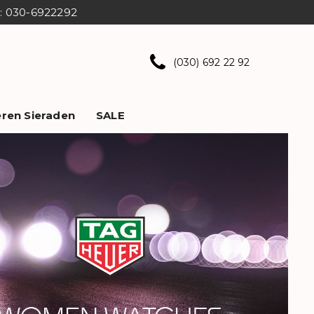
ns: 030-6922292
(030) 692 22 92
ren Sieraden
SALE