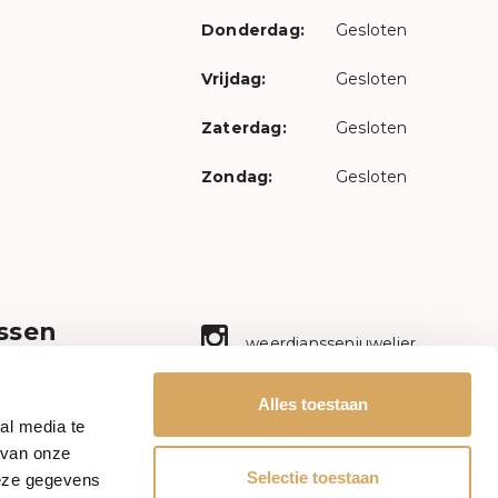
Donderdag:
Gesloten
Vrijdag:
Gesloten
Zaterdag:
Gesloten
Zondag:
Gesloten
ssen
weerdjanssenjuwelier
n ambacht!
aal sieraad
Facebook
Alles toestaan
ectie met
al media te
etrokkenheid.
mr.janssenwatches
 van onze
en.nl
Selectie toestaan
deze gegevens
Mail