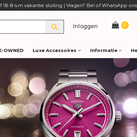
af 18-8 ivm vakantie sluiting | Vragen? Bel of WhatsApp o
0
Inloggen
E-OWNED
Luxe Accessoires
Informatie
He