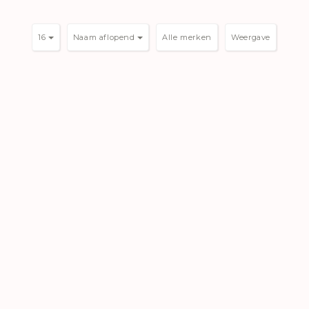
16
Naam aflopend
Weergave