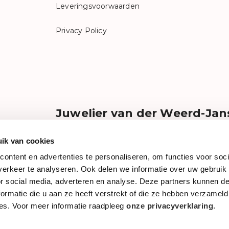
Leveringsvoorwaarden
Privacy Policy
Juwelier van der Weerd-Jan
Liefde voor gouden juwelen, mooie horloges e
Bij ons kunt u in alle rust en aandacht een speci
ik van cookies
of horloge ontdekken uit onze uitgebreide coll
ontent en advertenties te personaliseren, om functies voor soci
topmerken. Dit alles met vriendelijke dorpse b
erkeer te analyseren. Ook delen we informatie over uw gebruik
Kortom, graag staan wij voor u klaar!
weerdjanss
or social media, adverteren en analyse. Deze partners kunnen 
ormatie die u aan ze heeft verstrekt of die ze hebben verzameld
es. Voor meer informatie raadpleeg
onze privacyverklaring
.