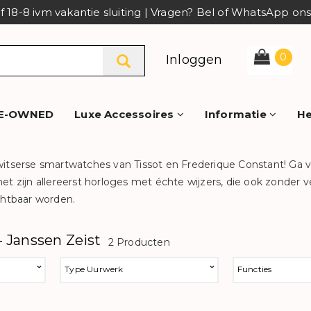
af 18-8 ivm vakantie sluiting | Vragen? Bel of WhatsApp o
0
Inloggen
E-OWNED
Luxe Accessoires
Informatie
He
witserse smartwatches van Tissot en Frederique Constant! Ga v
et zijn allereerst horloges met échte wijzers, die ook zonder 
ichtbaar worden.
 Janssen Zeist
2 Producten
Type Uurwerk
Functies