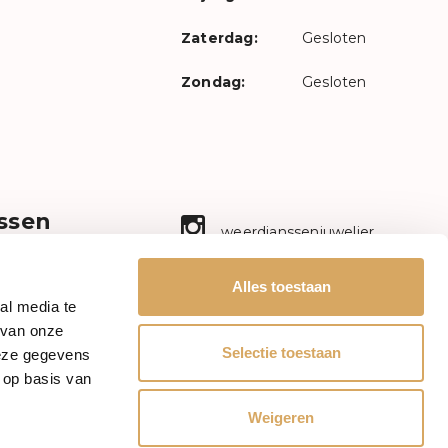
Zaterdag:
Gesloten
Zondag:
Gesloten
ssen
weerdjanssenjuwelier
n ambacht!
aal sieraad
Facebook
Alles toestaan
ectie met
al media te
etrokkenheid.
mr.janssenwatches
 van onze
en.nl
Selectie toestaan
deze gegevens
Mail
 op basis van
mrs.janssenjewelry
Weigeren