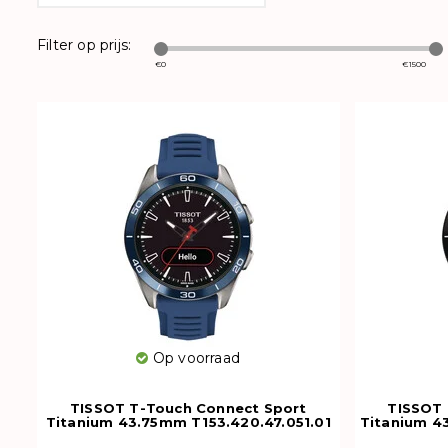
Filter op prijs:
€
0
€
1500
Op voorraad
TISSOT T-Touch Connect Sport
TISSOT 
Titanium 43.75mm T153.420.47.051.01
Titanium 4