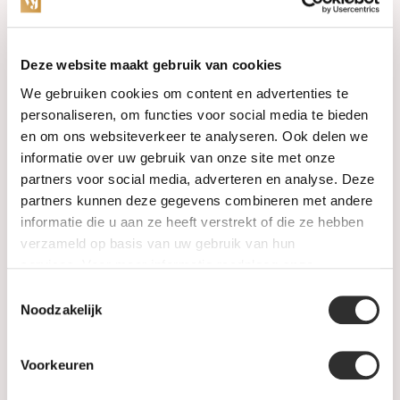
Categorieën
Deze website maakt gebruik van cookies
We gebruiken cookies om content en advertenties te
Horloges
personaliseren, om functies voor social media te bieden
en om ons websiteverkeer te analyseren. Ook delen we
Juwelen
informatie over uw gebruik van onze site met onze
partners voor social media, adverteren en analyse. Deze
Trouwringen
partners kunnen deze gegevens combineren met andere
informatie die u aan ze heeft verstrekt of die ze hebben
PRE-OWNED
verzameld op basis van uw gebruik van hun
services. Voor meer informatie raadpleeg
onze
Luxe Accessoires
privacyverklaring
.
Toestemmingsselectie
Informatie
Noodzakelijk
Heren Sieraden
Voorkeuren
SALE