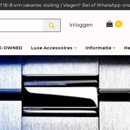
af 18-8 ivm vakantie sluiting | Vragen? Bel of WhatsApp o
0
Inloggen
E-OWNED
Luxe Accessoires
Informatie
He