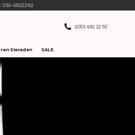
ns: 030-6922292
(030) 692 22 92
ren Sieraden
SALE