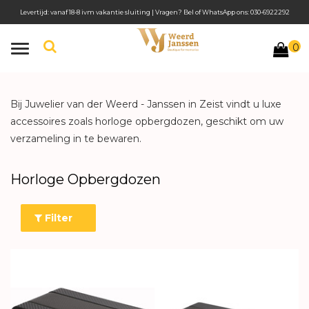
Levertijd: vanaf 18-8 ivm vakantie sluiting | Vragen? Bel of WhatsApp ons: 030-6922292
0
Toggle
navigation
Bij Juwelier van der Weerd - Janssen in Zeist vindt u luxe
accessoires zoals horloge opbergdozen, geschikt om uw
verzameling in te bewaren.
Horloge Opbergdozen
Filter