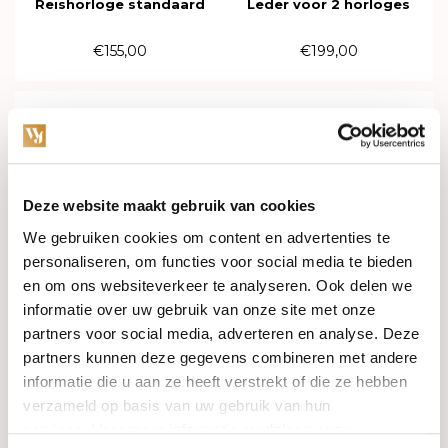
Reishorloge standaard
Leder voor 2 horloges
485441
613817
€155,00
€199,00
Deze website maakt gebruik van cookies
We gebruiken cookies om content en advertenties te
personaliseren, om functies voor social media te bieden
en om ons websiteverkeer te analyseren. Ook delen we
informatie over uw gebruik van onze site met onze
partners voor social media, adverteren en analyse. Deze
Op voorraad
Op voorraad
partners kunnen deze gegevens combineren met andere
informatie die u aan ze heeft verstrekt of die ze hebben
Wolf British Racing
Wolf British Racing enkele
Horlogebox voor 3 horloges
Reishorloge standaard
verzameld op basis van uw gebruik van hun
792941
485402
services. Voor meer informatie raadpleeg
onze
€345,00
€155,00