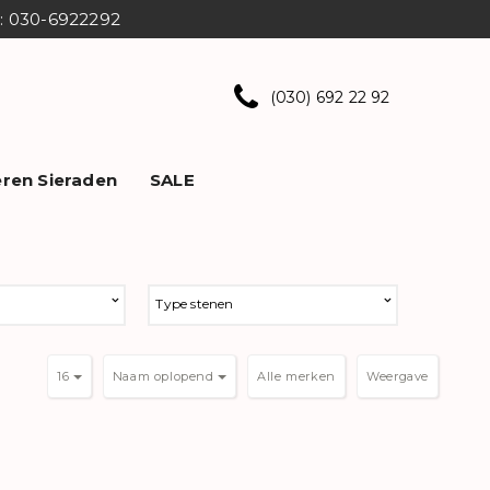
ns: 030-6922292
(030) 692 22 92
ren Sieraden
SALE
Type stenen
16
Naam oplopend
Weergave