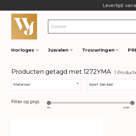
Levertijd: van
Horloges
Juwelen
Trouwringen
PR
Producten getagd met 1272YMA
1 Product
Materiaal
Soort Sieraad
Filter op prijs:
€
0
€
450