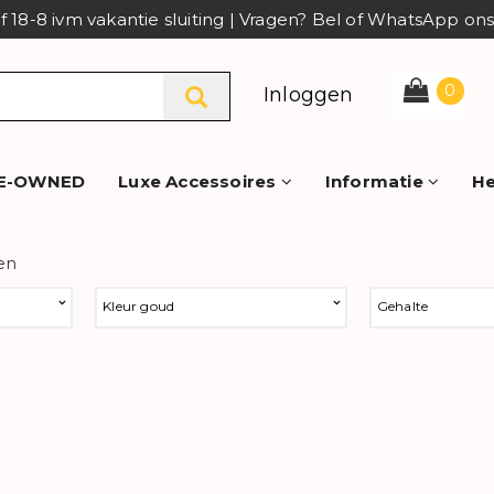
af 18-8 ivm vakantie sluiting | Vragen? Bel of WhatsApp o
0
Inloggen
E-OWNED
Luxe Accessoires
Informatie
He
en
Kleur goud
Gehalte