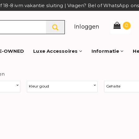
af 18-8 ivm vakantie sluiting | Vragen? Bel of WhatsApp o
0
Inloggen
E-OWNED
Luxe Accessoires
Informatie
He
en
Kleur goud
Gehalte