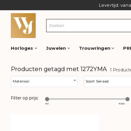
Levertijd: van
Horloges
Juwelen
Trouwringen
PR
Producten getagd met 1272YMA
1 Product
Materiaal
Soort Sieraad
Filter op prijs:
€
0
€
450