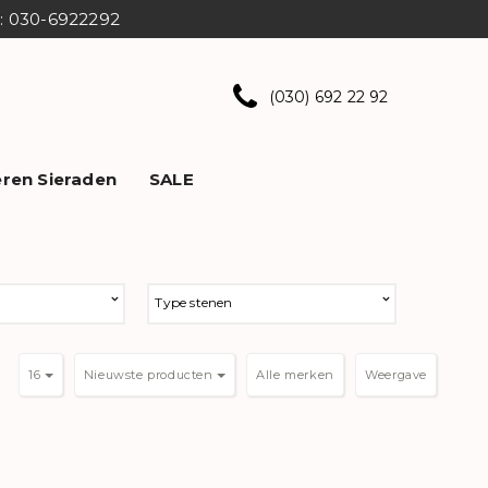
ns: 030-6922292
(030) 692 22 92
ren Sieraden
SALE
Type stenen
16
Nieuwste producten
Weergave