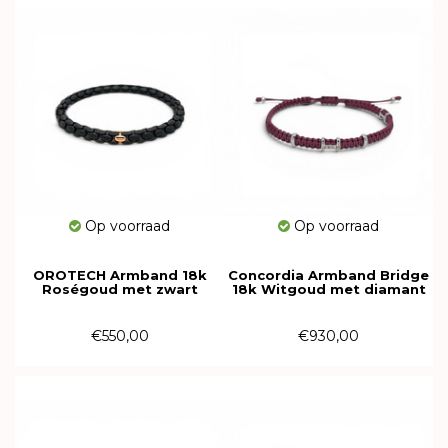
Op voorraad
Op voorraad
OROTECH Armband 18k
Concordia Armband Bridge
Roségoud met zwart
18k Witgoud met diamant
keramiek 616198
AC21/1A-2OV-S-02Eco-S/M-B
€550,00
€930,00