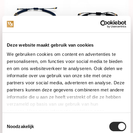
Deze website maakt gebruik van cookies
Op voorraad
Op voorraad
We gebruiken cookies om content en advertenties te
personaliseren, om functies voor social media te bieden
Concordia Armband Simple
Concordia Armband
en om ons websiteverkeer te analyseren. Ook delen we
18k Geelgoud AC24/1MAL-
Heritage 18k Roségoud met
2OV-S-14-M/L-G
diamant AC18/1A-DP-S-15-
informatie over uw gebruik van onze site met onze
S/M-R
partners voor social media, adverteren en analyse. Deze
€580,00
€1.195,00
partners kunnen deze gegevens combineren met andere
informatie die u aan ze heeft verstrekt of die ze hebben
verzameld op basis van uw gebruik van hun
services. Voor meer informatie raadpleeg
onze
privacyverklaring
.
Toestemmingsselectie
Noodzakelijk