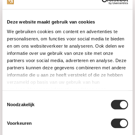
Categorieën
Deze website maakt gebruik van cookies
We gebruiken cookies om content en advertenties te
Horloges
personaliseren, om functies voor social media te bieden
en om ons websiteverkeer te analyseren. Ook delen we
Juwelen
informatie over uw gebruik van onze site met onze
partners voor social media, adverteren en analyse. Deze
Trouwringen
partners kunnen deze gegevens combineren met andere
informatie die u aan ze heeft verstrekt of die ze hebben
PRE-OWNED
verzameld op basis van uw gebruik van hun
services. Voor meer informatie raadpleeg
onze
Luxe Accessoires
privacyverklaring
.
Toestemmingsselectie
Informatie
Noodzakelijk
Heren Sieraden
Voorkeuren
SALE