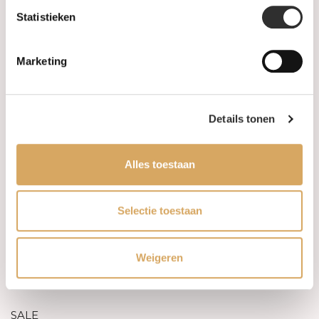
Sitemap
Statistieken
Categorieën
Marketing
Horloges
Juwelen
Details tonen
Trouwringen
Alles toestaan
PRE-OWNED
Selectie toestaan
Luxe Accessoires
Informatie
Weigeren
Heren Sieraden
SALE