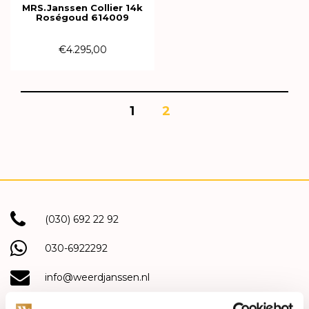
MRS.Janssen Collier 14k
Roségoud 614009
€4.295,00
1
2
(030) 692 22 92
030-6922292
info@weerdjanssen.nl
Slotlaan 254-256 | 3701 GV Zeist