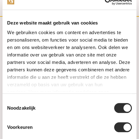
Deze website maakt gebruik van cookies
We gebruiken cookies om content en advertenties te
Klantenservice
personaliseren, om functies voor social media te bieden
en om ons websiteverkeer te analyseren. Ook delen we
Contact
informatie over uw gebruik van onze site met onze
partners voor social media, adverteren en analyse. Deze
FAQ
partners kunnen deze gegevens combineren met andere
informatie die u aan ze heeft verstrekt of die ze hebben
Aanbiedingen
verzameld op basis van uw gebruik van hun
services. Voor meer informatie raadpleeg
onze
Retourneren
privacyverklaring
.
Toestemmingsselectie
Noodzakelijk
Garantie & klachten
Betaalmethodes
Voorkeuren