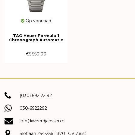
Op voorraad
TAG Heuer Formula 1
Chronograph Automatic
44mm CBZ2082.BF0009
€5.550,00
(030) 692 22 92
030-6922292
info@weerdjanssen.nl
Slotlaan 254-256 | 3701 GV Zeist