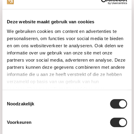
Categorieën
Deze website maakt gebruik van cookies
We gebruiken cookies om content en advertenties te
Horloges
personaliseren, om functies voor social media te bieden
en om ons websiteverkeer te analyseren. Ook delen we
Juwelen
informatie over uw gebruik van onze site met onze
partners voor social media, adverteren en analyse. Deze
Trouwringen
partners kunnen deze gegevens combineren met andere
informatie die u aan ze heeft verstrekt of die ze hebben
PRE-OWNED
verzameld op basis van uw gebruik van hun
services. Voor meer informatie raadpleeg
onze
Luxe Accessoires
privacyverklaring
.
Toestemmingsselectie
Informatie
Noodzakelijk
Heren Sieraden
Voorkeuren
SALE