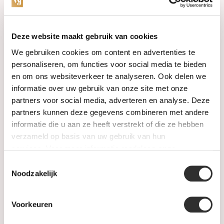
Categorieën
Deze website maakt gebruik van cookies
We gebruiken cookies om content en advertenties te
Horloges
personaliseren, om functies voor social media te bieden
en om ons websiteverkeer te analyseren. Ook delen we
Juwelen
informatie over uw gebruik van onze site met onze
partners voor social media, adverteren en analyse. Deze
Trouwringen
partners kunnen deze gegevens combineren met andere
informatie die u aan ze heeft verstrekt of die ze hebben
PRE-OWNED
verzameld op basis van uw gebruik van hun
services. Voor meer informatie raadpleeg
onze
Luxe Accessoires
privacyverklaring
.
Toestemmingsselectie
Informatie
Noodzakelijk
Heren Sieraden
Voorkeuren
SALE