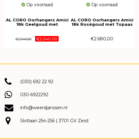
Op voorraad
Op voorraad
AL CORO Oorhangers Amici
AL CORO Oorhangers Amici
18k Geelgoud met
18k Roségoud met Topaas
Rookkwarts en diamant
en diamant E21151TR
E21181SMQG
€2.680,00
€2.040,00
€2.540,00
(030) 692 22 92
030-6922292
info@weerdjanssen.nl
Slotlaan 254-256 | 3701 GV Zeist