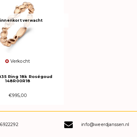
innenkort verwacht
Verkocht
35 Ring 18k Roségoud
148R00R18
€995,00
-6922292
info@weerdjanssen.nl