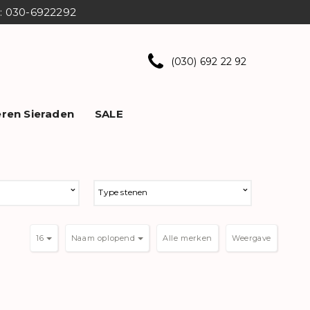
ns: 030-6922292
(030) 692 22 92
ren Sieraden
SALE
Type stenen
16
Naam oplopend
Weergave