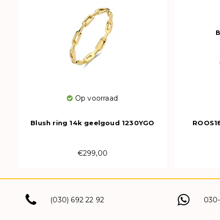
B
Op voorraad
Blush ring 14k geelgoud 1230YGO
ROOS18
€299,00
(030) 692 22 92
030