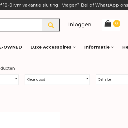
af 18-8 ivm vakantie sluiting | Vragen? Bel of WhatsApp o
0
Inloggen
E-OWNED
Luxe Accessoires
Informatie
He
oducten
Kleur goud
Gehalte