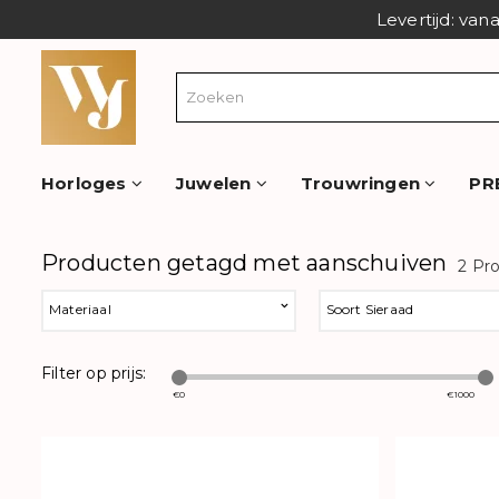
Levertijd: van
Horloges
Juwelen
Trouwringen
PR
Producten getagd met aanschuiven
2 Pr
Materiaal
Soort Sieraad
Filter op prijs:
€
0
€
1000