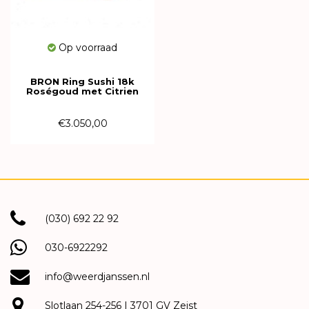
Op voorraad
BRON Ring Sushi 18k
Roségoud met Citrien
8RR4773CI
€3.050,00
(030) 692 22 92
030-6922292
info@weerdjanssen.nl
Slotlaan 254-256 | 3701 GV Zeist