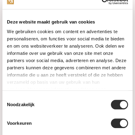
Categorieën
Deze website maakt gebruik van cookies
We gebruiken cookies om content en advertenties te
Horloges
personaliseren, om functies voor social media te bieden
en om ons websiteverkeer te analyseren. Ook delen we
Juwelen
informatie over uw gebruik van onze site met onze
partners voor social media, adverteren en analyse. Deze
Trouwringen
partners kunnen deze gegevens combineren met andere
informatie die u aan ze heeft verstrekt of die ze hebben
PRE-OWNED
verzameld op basis van uw gebruik van hun
services. Voor meer informatie raadpleeg
onze
Luxe Accessoires
privacyverklaring
.
Toestemmingsselectie
Informatie
Noodzakelijk
Heren Sieraden
Voorkeuren
SALE