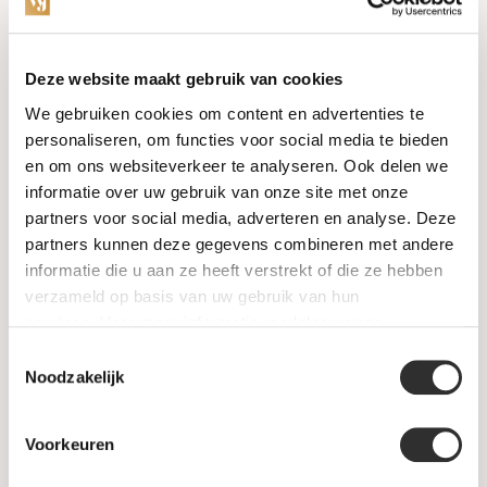
Categorieën
Deze website maakt gebruik van cookies
We gebruiken cookies om content en advertenties te
Horloges
personaliseren, om functies voor social media te bieden
en om ons websiteverkeer te analyseren. Ook delen we
Juwelen
informatie over uw gebruik van onze site met onze
partners voor social media, adverteren en analyse. Deze
Trouwringen
partners kunnen deze gegevens combineren met andere
informatie die u aan ze heeft verstrekt of die ze hebben
PRE-OWNED
verzameld op basis van uw gebruik van hun
services. Voor meer informatie raadpleeg
onze
Luxe Accessoires
privacyverklaring
.
Toestemmingsselectie
Informatie
Noodzakelijk
Heren Sieraden
Voorkeuren
SALE