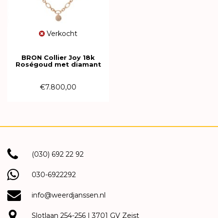
Verkocht
BRON Collier Joy 18k
Roségoud met diamant
8CR443650BRX
€7.800,00
(030) 692 22 92
030-6922292
info@weerdjanssen.nl
Slotlaan 254-256 | 3701 GV Zeist