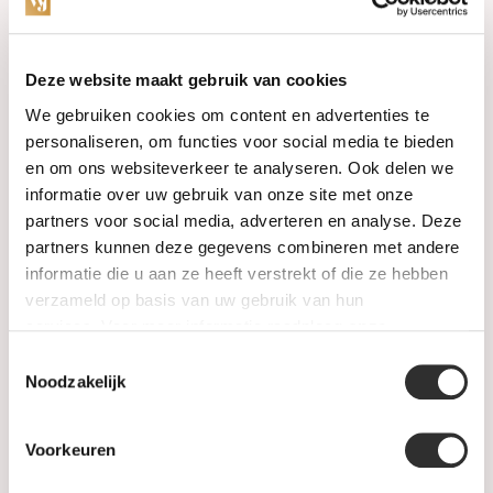
Categorieën
Deze website maakt gebruik van cookies
We gebruiken cookies om content en advertenties te
Horloges
personaliseren, om functies voor social media te bieden
en om ons websiteverkeer te analyseren. Ook delen we
Juwelen
informatie over uw gebruik van onze site met onze
partners voor social media, adverteren en analyse. Deze
Trouwringen
partners kunnen deze gegevens combineren met andere
informatie die u aan ze heeft verstrekt of die ze hebben
PRE-OWNED
verzameld op basis van uw gebruik van hun
services. Voor meer informatie raadpleeg
onze
Luxe Accessoires
privacyverklaring
.
Toestemmingsselectie
Informatie
Noodzakelijk
Heren Sieraden
Voorkeuren
SALE