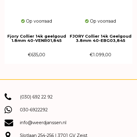
Op voorraad
Op voorraad
Fjory Collier 14k geelgoud
FJORY Collier 14k Geelgoud
1.8mm 40-VENR01,845
3.8mm 40-EBG03,845
€635,00
€1.099,00
(030) 692 22 92
030-6922292
info@weerdjanssen.nl
Slotlaan 254-256 | 3701 GV Zeist