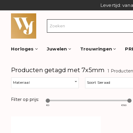
Levertijd: van
Horloges
Juwelen
Trouwringen
PR
Producten getagd met 7x5mm
1 Producte
Materiaal
Soort Sieraad
Filter op prijs:
€
0
€
150