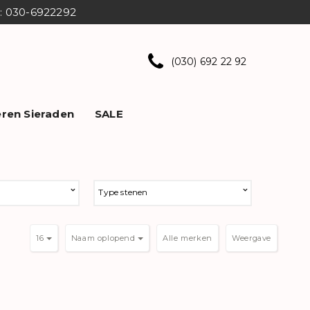
ns: 030-6922292
(030) 692 22 92
ren Sieraden
SALE
Type stenen
16
Naam oplopend
Weergave