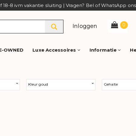
af 18-8 ivm vakantie sluiting | Vragen? Bel of WhatsApp o
0
Inloggen
E-OWNED
Luxe Accessoires
Informatie
He
n
Kleur goud
Gehalte