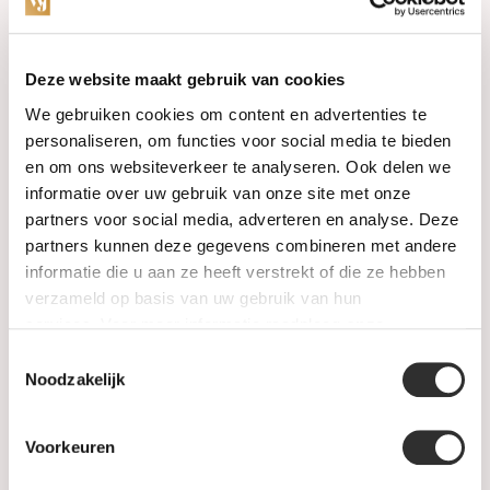
Categorieën
Deze website maakt gebruik van cookies
We gebruiken cookies om content en advertenties te
Horloges
personaliseren, om functies voor social media te bieden
en om ons websiteverkeer te analyseren. Ook delen we
Juwelen
informatie over uw gebruik van onze site met onze
partners voor social media, adverteren en analyse. Deze
Trouwringen
partners kunnen deze gegevens combineren met andere
informatie die u aan ze heeft verstrekt of die ze hebben
PRE-OWNED
verzameld op basis van uw gebruik van hun
services. Voor meer informatie raadpleeg
onze
Luxe Accessoires
privacyverklaring
.
Toestemmingsselectie
Informatie
Noodzakelijk
Heren Sieraden
Voorkeuren
SALE