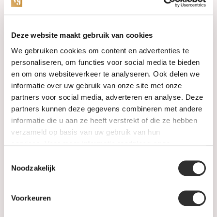
Categorieën
Deze website maakt gebruik van cookies
We gebruiken cookies om content en advertenties te
Horloges
personaliseren, om functies voor social media te bieden
en om ons websiteverkeer te analyseren. Ook delen we
Juwelen
informatie over uw gebruik van onze site met onze
partners voor social media, adverteren en analyse. Deze
Trouwringen
partners kunnen deze gegevens combineren met andere
informatie die u aan ze heeft verstrekt of die ze hebben
PRE-OWNED
verzameld op basis van uw gebruik van hun
services. Voor meer informatie raadpleeg
onze
Luxe Accessoires
privacyverklaring
.
Toestemmingsselectie
Informatie
Noodzakelijk
Heren Sieraden
Voorkeuren
SALE