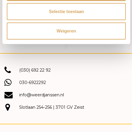
Op voorraad
Op voorraad
Selectie toestaan
Fjory Armband 14k bicolor
Fjory Armband 14k
4mm vlak 41-A376104
geelgoud 3.5mm 40-
Weigeren
VENR03,519
€4.475,00
€780,00
(030) 692 22 92
030-6922292
info@weerdjanssen.nl
Slotlaan 254-256 | 3701 GV Zeist