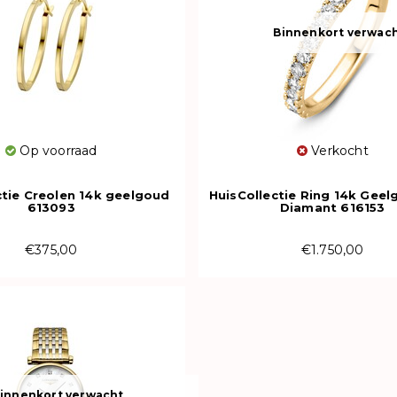
Binnenkort verwac
Op voorraad
Verkocht
ctie Creolen 14k geelgoud
HuisCollectie Ring 14k Gee
613093
Diamant 616153
€375,00
€1.750,00
innenkort verwacht