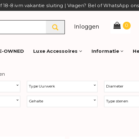
af 18-8 ivm vakantie sluiting | Vragen? Bel of WhatsApp o
0
Inloggen
E-OWNED
Luxe Accessoires
Informatie
He
ten
Type Uurwerk
Diameter
Gehalte
Type stenen