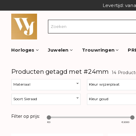
Levertijd: van
Horloges
Juwelen
Trouwringen
PR
Producten getagd met #24mm
14 Produc
Materiaal
Kleur wijzerplaat
Soort Sieraad
Kleur goud
Filter op prijs:
€
0
€
2000