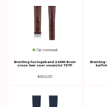
Op voorraad
Breitling horlogeband 24MM Bruin
Breitlin
croco leer voor vouwslot 757P
kalfs
€500,00