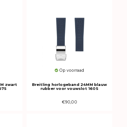
Op voorraad
MM zwart
Breitling horlogeband 24MM blauw
67S
rubber voor vouwslot 160S
€90,00