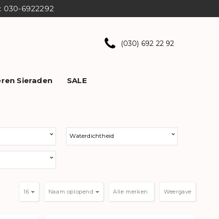
ns: 030-6922292
(030) 692 22 92
ren Sieraden
SALE
Waterdichtheid
16
Naam oplopend
Weergave