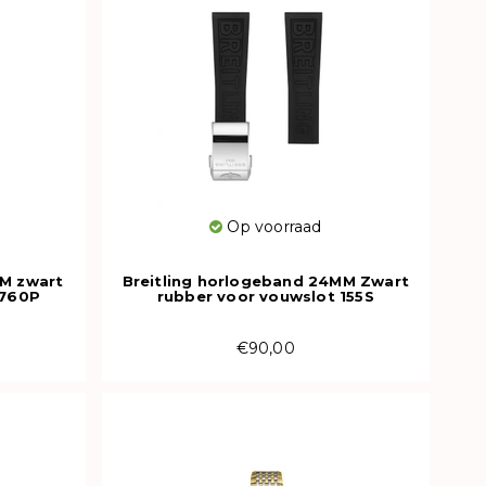
Op voorraad
MM zwart
Breitling horlogeband 24MM Zwart
 760P
rubber voor vouwslot 155S
€90,00