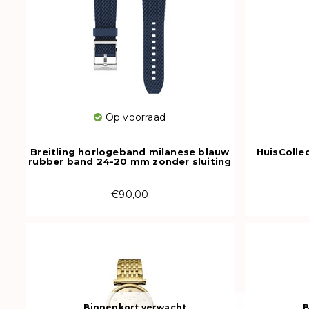
Op voorraad
Breitling horlogeband milanese blauw
HuisColle
rubber band 24-20 mm zonder sluiting
277S
€90,00
Binnenkort verwacht
B