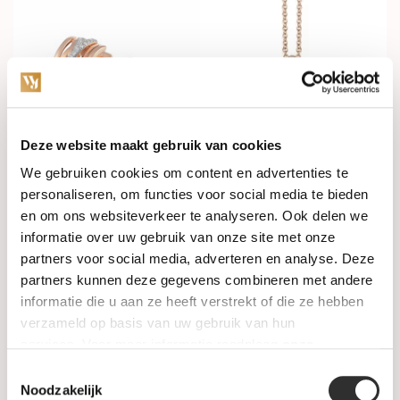
Deze website maakt gebruik van cookies
Op voorraad
Op voorraad
We gebruiken cookies om content en advertenties te
personaliseren, om functies voor social media te bieden
en om ons websiteverkeer te analyseren. Ook delen we
AL CORO Creolen Serenata
AL CORO Hanger Serenata
18k Roségoud met diamant
18k Roségoud met diamant
informatie over uw gebruik van onze site met onze
NE424R
NP719WR
partners voor social media, adverteren en analyse. Deze
€4.990,00
€1.960,00
partners kunnen deze gegevens combineren met andere
informatie die u aan ze heeft verstrekt of die ze hebben
verzameld op basis van uw gebruik van hun
services. Voor meer informatie raadpleeg
onze
privacyverklaring
.
Toestemmingsselectie
Noodzakelijk