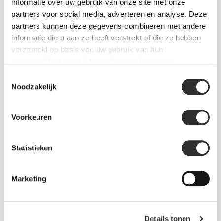
informatie over uw gebruik van onze site met onze
partners voor social media, adverteren en analyse. Deze
partners kunnen deze gegevens combineren met andere
informatie die u aan ze heeft verstrekt of die ze hebben
verzameld op basis van uw gebruik van hun
services. Voor meer informatie raadpleeg
onze
privacyverklaring
.
Toestemmingsselectie
Noodzakelijk
Op voorraad
Op voorraad
Voorkeuren
BIGLI Creolen Infinity 18k
AL CORO Creolen Serenata
Roségoud met diamant
18k Roségoud met
23O88Rdia
diamant NE424R
Statistieken
€4.990,00
€6.990,00
€9.450,00
Marketing
Anderen kochten ook
Details tonen