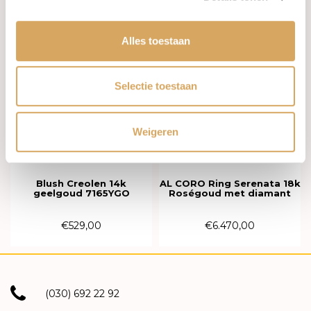
Alles toestaan
Selectie toestaan
Weigeren
Op voorraad
Op voorraad
Blush Creolen 14k
AL CORO Ring Serenata 18k
geelgoud 7165YGO
Roségoud met diamant
R6406R
€529,00
€6.470,00
(030) 692 22 92