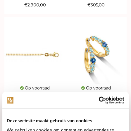
€2.900,00
€305,00
Op voorraad
Op voorraad
Fjory Collier 14k geelgoud
Mrs. Janssen Creolen 14k
1.6mm 40-VEN01,650
Geelgoud met Topaas
614088
€549,00
€825,00
Deze website maakt gebruik van cookies
We gebruiken cookies om content en advertenties te