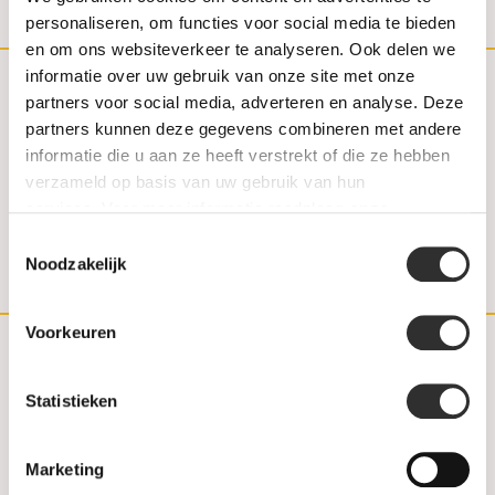
personaliseren, om functies voor social media te bieden
en om ons websiteverkeer te analyseren. Ook delen we
informatie over uw gebruik van onze site met onze
partners voor social media, adverteren en analyse. Deze
(030) 692 22 92
partners kunnen deze gegevens combineren met andere
informatie die u aan ze heeft verstrekt of die ze hebben
030-6922292
verzameld op basis van uw gebruik van hun
info@weerdjanssen.nl
services. Voor meer informatie raadpleeg
onze
privacyverklaring
.
Toestemmingsselectie
Slotlaan 254-256 | 3701 GV Zeist
Noodzakelijk
Voorkeuren
Klantenservice
Statistieken
Contact
Marketing
FAQ